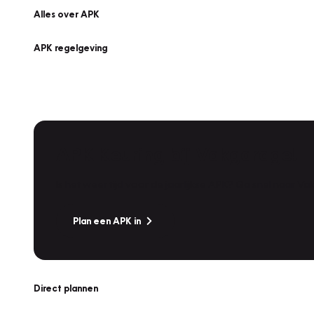
Alles over APK
APK regelgeving
APK Keuring bij Vakgarage!
Is het weer tijd voor de jaarlijkse APK? Ga snel naar V
Plan een APK in
Direct plannen