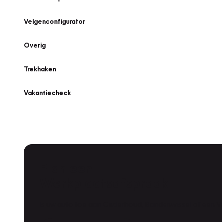
Velgenconfigurator
Overig
Trekhaken
Vakantiecheck
Plan een
Werkplaatsafspraak
Is uw auto toe aan Onderhoud, Bandenwissel of een Va