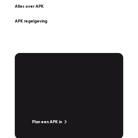
Alles over APK
APK regelgeving
APK Keuring bij
Vakgarage!
Is het weer tijd voor de jaarlijkse APK? Ga
snel naar Vakgarage bij u in de buurt, en ga
zonder zorgen de weg op!
Plan een APK in