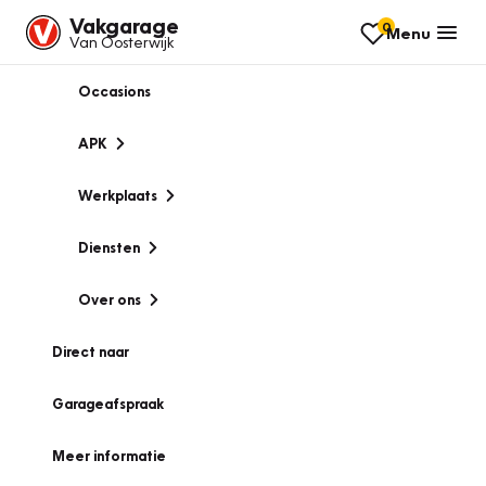
Vakgarage
0
Menu
Van Oosterwijk
Occasions
APK
Werkplaats
Diensten
Over ons
Direct naar
Garageafspraak
Meer informatie