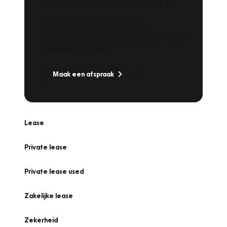
Werkplaatsafspraak
Is uw auto toe aan Onderhoud,
Bandenwissel of een Vakantiecheck? Plan
online een afspraak!
Maak een afspraak
Lease
Private lease
Private lease used
Zakelijke lease
Zekerheid