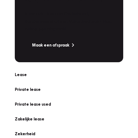
Werkplaatsafspraak
Is uw auto toe aan Onderhoud,
Bandenwissel of een Vakantiecheck? Plan
online een afspraak!
Maak een afspraak
Lease
Private lease
Private lease used
Zakelijke lease
Zekerheid