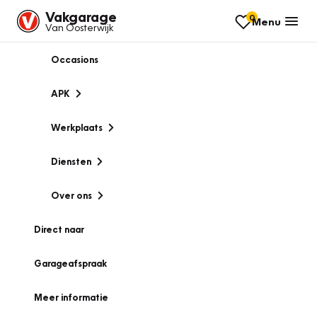
Vakgarage
0
Menu
Van Oosterwijk
Occasions
APK
Werkplaats
Diensten
Over ons
Direct naar
Garageafspraak
Meer informatie