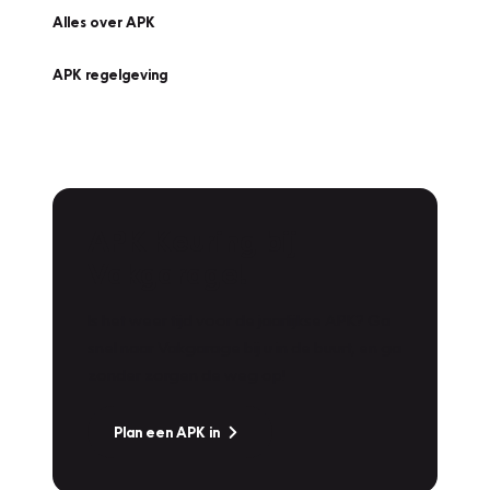
Alles over APK
APK regelgeving
APK Keuring bij
Vakgarage!
Is het weer tijd voor de jaarlijkse APK? Ga
snel naar Vakgarage bij u in de buurt, en ga
zonder zorgen de weg op!
Plan een APK in