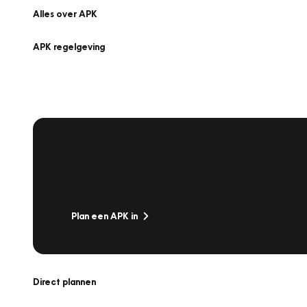
Alles over APK
APK regelgeving
APK Keuring bij Vakgarage!
Is het weer tijd voor de jaarlijkse APK? Ga snel naar V
Plan een APK in
Direct plannen