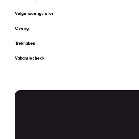
Velgenconfigurator
Overig
Trekhaken
Vakantiecheck
Plan een
Werkplaatsafspraak
Is uw auto toe aan Onderhoud, Bandenwissel of een Va