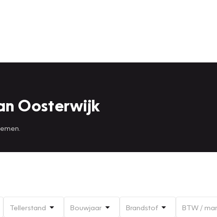
an Oosterwijk
 nemen.
Tellerstand
Bouwjaar
Brandstof
BTW / ma