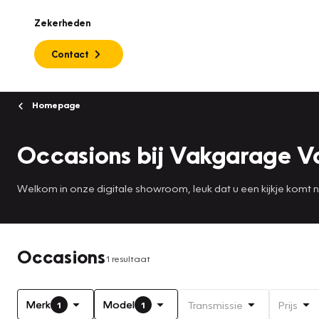
Zekerheden
Contact
Homepage
Occasions bij Vakgarage V
Welkom in onze digitale showroom, leuk dat u een kijkje komt
Occasions
1 resultaat
Merk
Model
Transmissie
Prijs
1
1