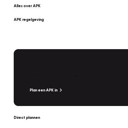
Alles over APK
APK regelgeving
APK Keuring bij Vakgarage!
Is het weer tijd voor de jaarlijkse APK? Ga snel naar V
Plan een APK in
Direct plannen