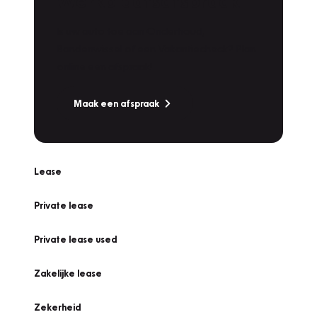
Werkplaatsafspraak
Is uw auto toe aan Onderhoud,
Bandenwissel of een Vakantiecheck? Plan
online een afspraak!
Maak een afspraak
Lease
Private lease
Private lease used
Zakelijke lease
Zekerheid