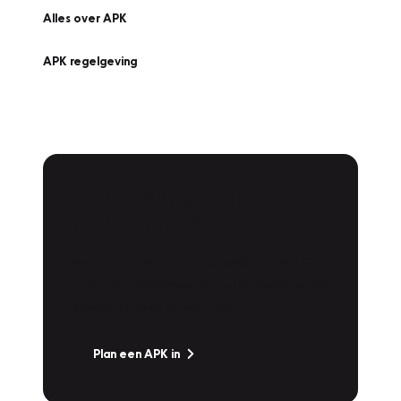
Alles over APK
APK regelgeving
APK Keuring bij
Vakgarage!
Is het weer tijd voor de jaarlijkse APK? Ga
snel naar Vakgarage bij u in de buurt, en ga
zonder zorgen de weg op!
Plan een APK in