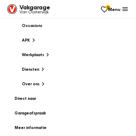
Vakgarage
0
Menu
Van Oosterwijk
Occasions
APK
Werkplaats
Diensten
Over ons
Direct naar
Garageafspraak
Meer informatie