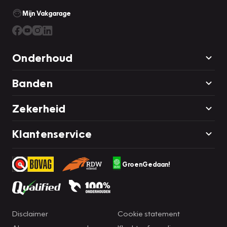
Mijn Vakgarage
Tel: 013-5341540
Whatsapp: + 31 6 82 87 57 74
E-mail: info@vakgaragevanoosterwijk.nl
Onderhoud
Vakgarage van Oosterwijk
Fabriekstraat 33
Banden
5051HN Goirle
Zekerheid
Klantenservice
GroenGedaan!
Disclaimer
Cookie statement