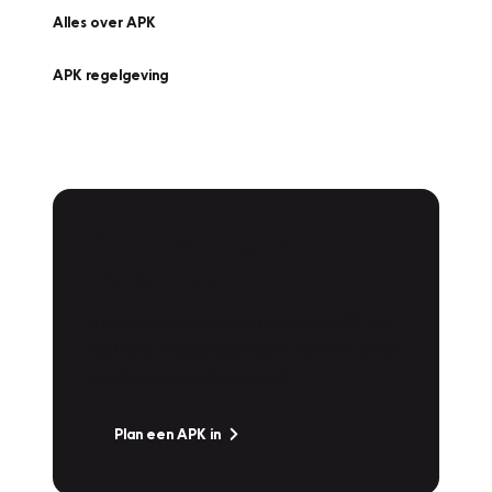
Alles over APK
APK regelgeving
APK Keuring bij
Vakgarage!
Is het weer tijd voor de jaarlijkse APK? Ga
snel naar Vakgarage bij u in de buurt, en ga
zonder zorgen de weg op!
Plan een APK in