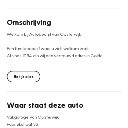
Omschrijving
Welkom bij Autobedrijf van Oosterwijk
Een familiebedrijf waar u zich welkom voelt.
Al sinds 1954 zijn wij een vertrouwd adres in Goirle.
In onze showroom is altijd een wisselend aanbod van
occasions aanwezig. Alle merken en prijsklassen zijn
Bekijk alles
vertegenwoordigd. De gemeenschappelijke factor is de
kwaliteit, onderstreept door RDW-erkenning.
Onafhankelijk van de dealer-/importeursorganisatie bieden
Waar staat deze auto
we nieuwe en gebruikte auto’s aan met een
prijs-/kwaliteitsverhouding voor particulier en zakelijke
Vakgarage Van Oosterwijk
rijders.
Fabriekstraat 33
Graag vooraf aan uw bezoek even contact zodat de auto