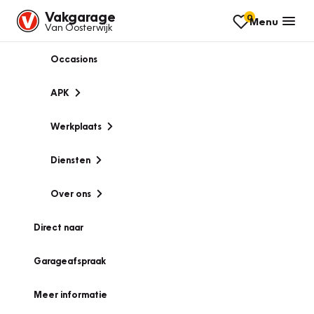
Vakgarage
0
Menu
Van Oosterwijk
Occasions
APK
Werkplaats
Diensten
Over ons
Direct naar
Garageafspraak
Meer informatie