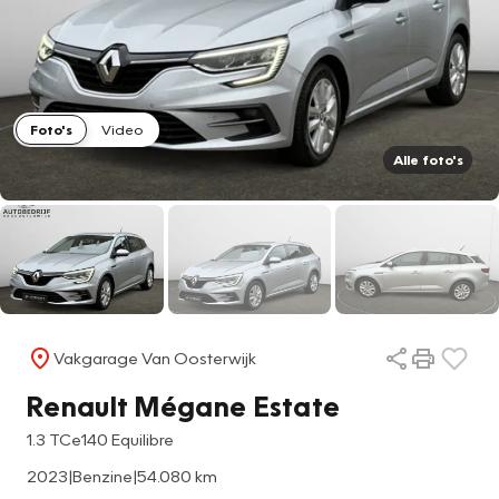
Foto's
Video
Alle foto's
Vakgarage Van Oosterwijk
Renault Mégane Estate
1.3 TCe140 Equilibre
2023
|
Benzine
|
54.080 km