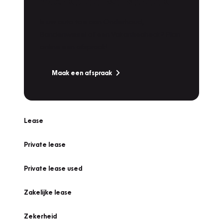
Werkplaatsafspraak
Is uw auto toe aan Onderhoud,
Bandenwissel of een Vakantiecheck? Plan
online een afspraak!
Maak een afspraak
Lease
Private lease
Private lease used
Zakelijke lease
Zekerheid