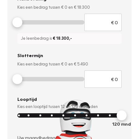
Kies een bedrag tussen
€ 0
en
€ 18.300
Je leenbedrag is
€ 18.300
,-
Slottermijn
Kies een bedrag tussen
€ 0
en
€ 5.490
Looptijd
Kies een looptijd tussen
12
en
120
maanden
120
mnd
Uw maandbedrag: