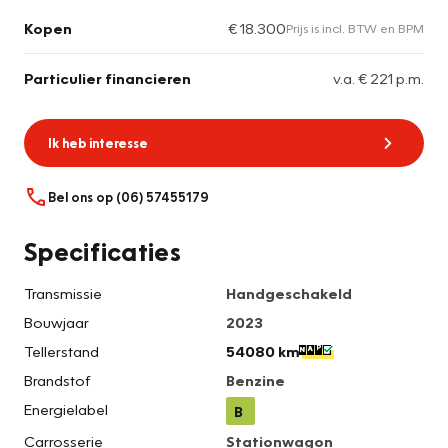
Kopen
€ 18.300
Prijs is incl. BTW en BPM
Particulier financieren
v.a. € 221 p.m.
Ik heb interesse
Bel ons op (06) 57455179
Specificaties
Transmissie
Handgeschakeld
Bouwjaar
2023
Tellerstand
54080 km
Brandstof
Benzine
Energielabel
B
Carrosserie
Stationwagon